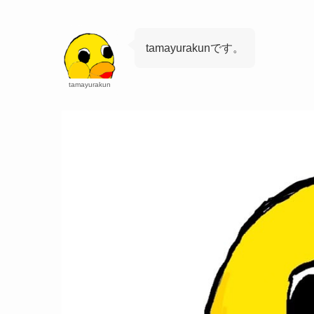
tamayurakunです。
tamayurakun