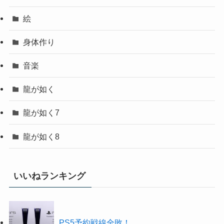
絵
身体作り
音楽
龍が如く
龍が如く7
龍が如く8
いいねランキング
PS5予約戦線全敗！...