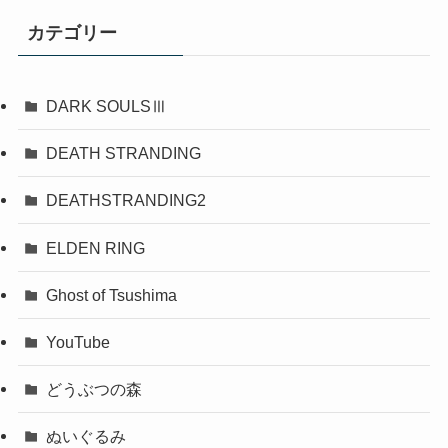
カテゴリー
DARK SOULSⅢ
DEATH STRANDING
DEATHSTRANDING2
ELDEN RING
Ghost of Tsushima
YouTube
どうぶつの森
ぬいぐるみ