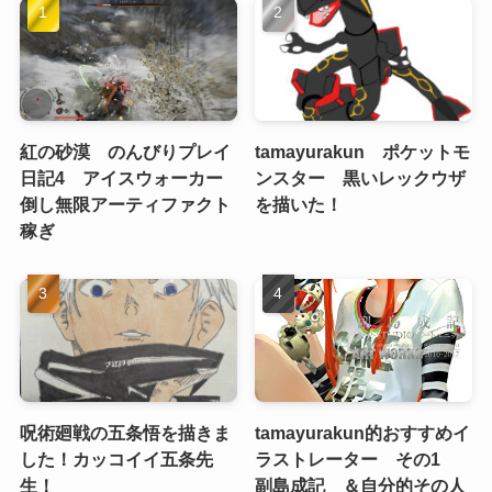
紅の砂漠 のんびりプレイ
tamayurakun ポケットモ
日記4 アイスウォーカー
ンスター 黒いレックウザ
倒し無限アーティファクト
を描いた！
稼ぎ
呪術廻戦の五条悟を描きま
tamayurakun的おすすめイ
した！カッコイイ五条先
ラストレーター その1
生！
副島成記 ＆自分的その人