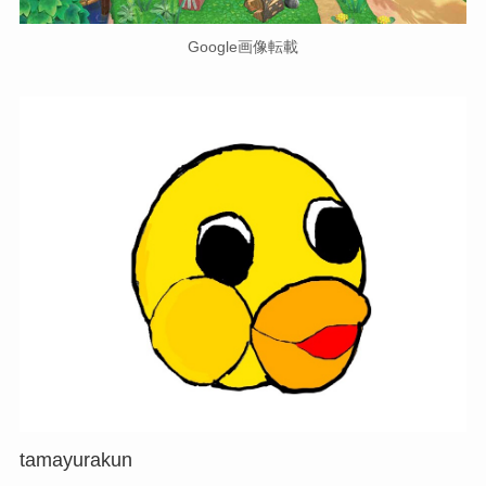
Google画像転載
tamayurakun