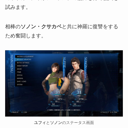
試みます。
相棒の
ソノン・クサカベ
と共に神羅に復讐をする
ため奮闘します。
ユフィ
と
ソノン
のステータス画面