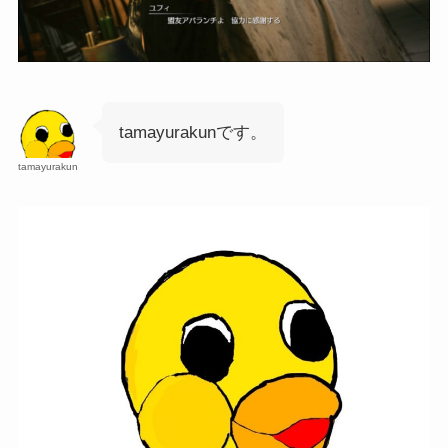
tamayurakunです。
tamayurakun