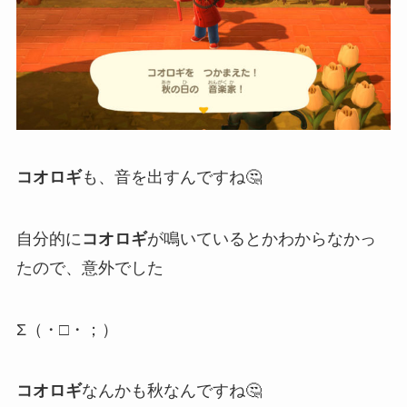
コオロギ
も、音を出すんですね🤔
自分的に
コオロギ
が鳴いているとかわからなかっ
たので、意外でした
Σ（・□・；）
コオロギ
なんかも秋なんですね🤔