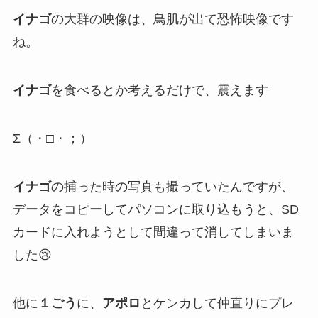
イナゴ
の大群の映像は、鳥肌が出て恐怖映像です
ね。
イナゴ
を食べるとか考えるだけで、震えます
Σ（・□・；）
イナゴ
の捕った時の写真も撮っていたんですが、
データをコピーしてパソコンに取り込もうと、SD
カードに入れようとして間違って消してしまいま
した😢
他に
１ごう
に、
アポロ
とケンカして仲直りにプレ