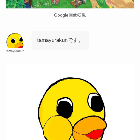
Google画像転載
tamayurakunです。
tamayurakun