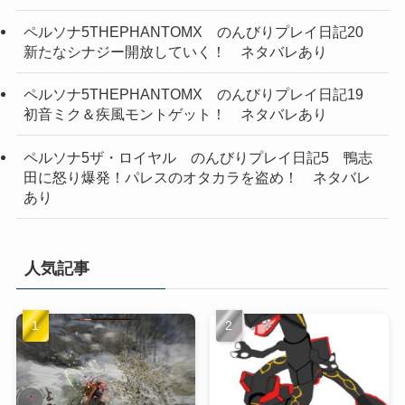
ペルソナ5THEPHANTOMX のんびりプレイ日記20
新たなシナジー開放していく！ ネタバレあり
ペルソナ5THEPHANTOMX のんびりプレイ日記19
初音ミク＆疾風モントゲット！ ネタバレあり
ペルソナ5ザ・ロイヤル のんびりプレイ日記5 鴨志
田に怒り爆発！パレスのオタカラを盗め！ ネタバレ
あり
人気記事