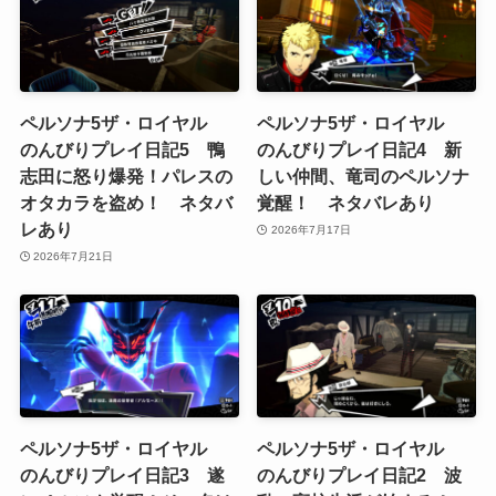
ペルソナ5ザ・ロイヤル
ペルソナ5ザ・ロイヤル
のんびりプレイ日記5 鴨
のんびりプレイ日記4 新
志田に怒り爆発！パレスの
しい仲間、竜司のペルソナ
オタカラを盗め！ ネタバ
覚醒！ ネタバレあり
レあり
2026年7月17日
2026年7月21日
ペルソナ5ザ・ロイヤル
ペルソナ5ザ・ロイヤル
のんびりプレイ日記3 遂
のんびりプレイ日記2 波