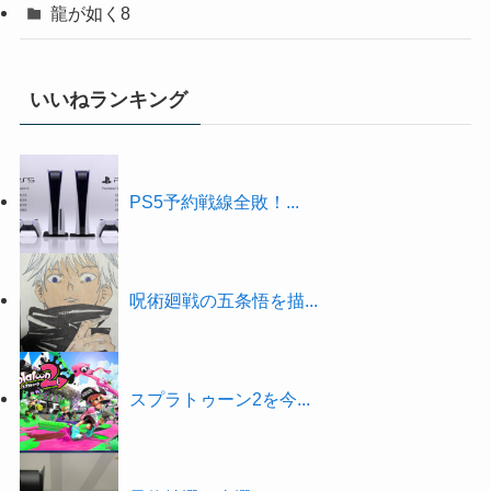
龍が如く8
いいねランキング
PS5予約戦線全敗！...
呪術廻戦の五条悟を描...
スプラトゥーン2を今...